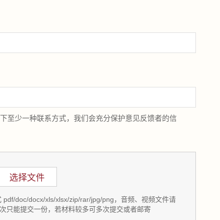
留下至少一种联系方式，我们会充分保护意见反馈者的信
选择文件
/docx/xls/xlsx/zip/rar/jpg/png，音频、视频文件请
次只能提交一份，若材料较多可多次提交或者邮寄