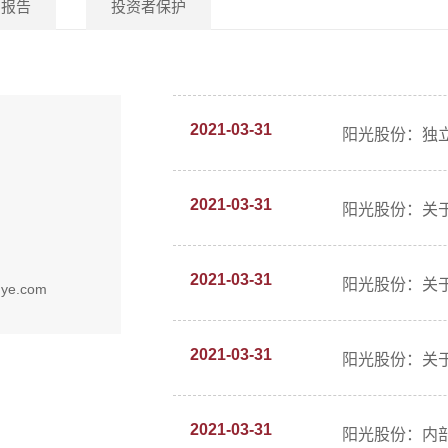
期报告
投资者保护
2021-03-31
阳光股份：独
2021-03-31
阳光股份：关
2021-03-31
阳光股份：关
ye.com
2021-03-31
2021-03-31
阳光股份：内