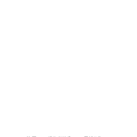
入我们
联系我们
阳光股份（000608.SZ）