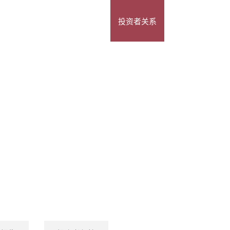
我们
主要项目
新闻中心
投资者关系
品牌建设
加