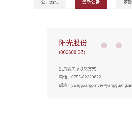
公司治理
最新公告
定
阳光股份
(000608.SZ)
投资者关系联络方式
电话：0755-82220822
邮箱：yangguangxinye@yangguangxin