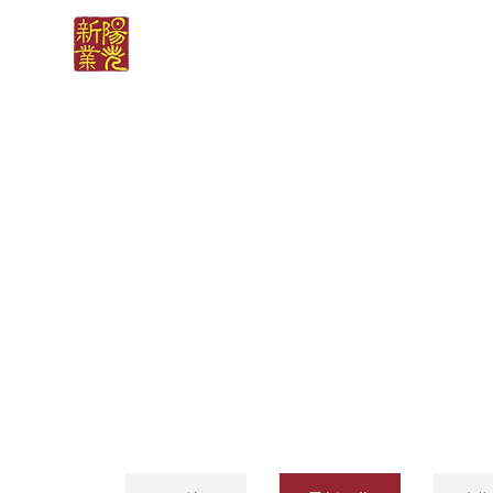
首 页
关于
最新公告
LATEST ANNOUNCEMENT