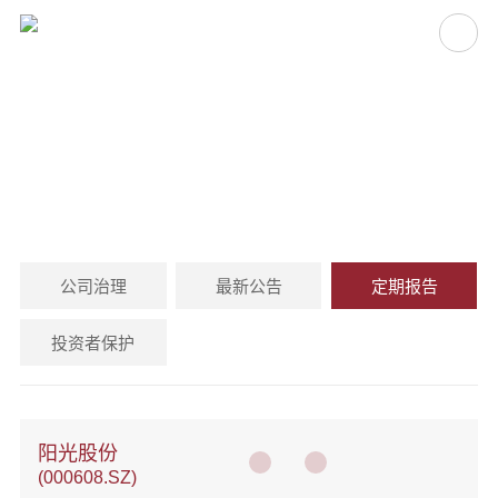
定期报告
REGULAR ANNOUNCEMENT
公司治理
最新公告
定期报告
投资者保护
阳光股份
(000608.SZ)