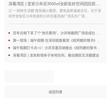
深看湾区 | 宝安沙井近3500㎡全龄友好空间回应民生刚需
让“一刻钟生活圈”既有烟火暖意，更有品质温度近日，位于深
圳市宝安区沙井街道的沙井京基百纳广场东外广场...
百年古榕下多了个“快乐聚场”，沙井商圈把广场变成社区客厅
第一现场｜端午假期 在深圳就能看到《给阿嬷的情书》同款非遗场景
端午假期打卡点+1！沙井京基百纳推出《给阿嬷的情书》同款场景
深看湾区 | 宝安新增亲子休闲空间，推动便民生活圈建设
返回列表