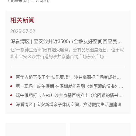
（文章来源于：话沈阳）
相关新闻
2026-07-02
深看湾区 | 宝安沙井近3500㎡全龄友好空间回应民生刚需
让“一刻钟生活圈”既有烟火暖意，更有品质温度近日，位于深
圳市宝安区沙井街道的沙井京基百纳广场东外广场...
百年古榕下多了个“快乐聚场”，沙井商圈把广场变成社区客厅
第一现场｜端午假期 在深圳就能看到《给阿嬷的情书》同款非遗场景
端午假期打卡点+1！沙井京基百纳推出《给阿嬷的情书》同款场景
深看湾区 | 宝安新增亲子休闲空间，推动便民生活圈建设