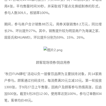
用4张，平均售罄时间30秒，并采取线下摆点兑换纸制券的形式，
参与人数309人，核销率100%。
期间，参与商户合计销售88万元，用券关联销售8.2万元，同比增
长2%、环比提升27%。其中，销售提升较为明显商户为海澜之家、
屈臣氏和HUAWEI，环比提升分别为59%、15%、26%。
顾客现场领券/到店用券
“秋日FUN肆吃”活动以负一层餐饮品牌为主要扶持对象，共14家商
户参与。顾客通过扫码支付，每消费满20元立减10元。第一轮投放
1300张，于9月27日上午售罄，因商户及顾客参与热情高涨，后追
加500张。截至9月28日12:00，使用率达到100%，参与订单数834
笔，客单均价48元。