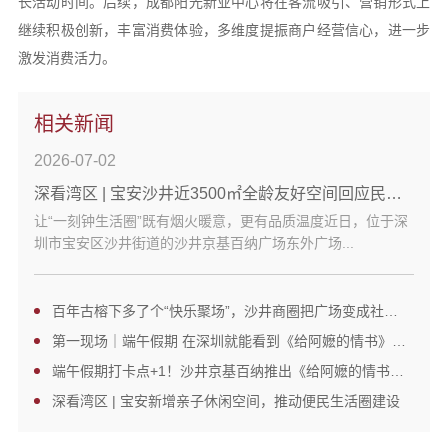
长活动时间。后续，成都阳光新业中心将在客流吸引、营销形式上
继续积极创新，丰富消费体验，多维度提振商户经营信心，进一步
激发消费活力。
相关新闻
2026-07-02
深看湾区 | 宝安沙井近3500㎡全龄友好空间回应民生刚需
让“一刻钟生活圈”既有烟火暖意，更有品质温度近日，位于深
圳市宝安区沙井街道的沙井京基百纳广场东外广场...
百年古榕下多了个“快乐聚场”，沙井商圈把广场变成社区客厅
第一现场｜端午假期 在深圳就能看到《给阿嬷的情书》同款非遗场景
端午假期打卡点+1！沙井京基百纳推出《给阿嬷的情书》同款场景
深看湾区 | 宝安新增亲子休闲空间，推动便民生活圈建设