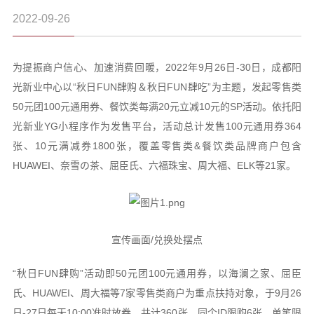
2022-09-26
为提振商户信心、加速消费回暖，2022年9月26日-30日，成都阳
光新业中心以“秋日FUN肆购＆秋日FUN肆吃”为主题，发起零售类
50元团100元通用券、餐饮类每满20元立减10元的SP活动。依托阳
光新业YG小程序作为发售平台，活动总计发售100元通用券364
张、10元满减券1800张，覆盖零售类&餐饮类品牌商户包含
HUAWEI、奈雪の茶、屈臣氏、六福珠宝、周大福、ELK等21家。
宣传画面/兑换处摆点
“秋日FUN肆购”活动即50元团100元通用券，以海澜之家、屈臣
氏、HUAWEI、周大福等7家零售类商户为重点扶持对象，于9月26
日-27日每天10:00准时放券，共计360张，同个ID限购6张，单笔限