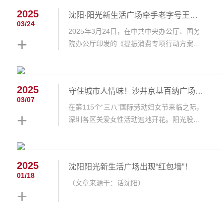
马、T9 BLOCK美食街区等。不久后，三层
2025
沈阳·阳光新生活广场牵手老字号王厚元饺子 激活社区商业新动能
也即将焕新亮相，包括中影T9影城、宝贝王
03/24
家庭娱乐中心、麦颂KTV，以及舒家大院老
2025年3月24日，在中共中央办公厅、国务
+
火锅北京首店、沈师傅...
院办公厅印发的《提振消费专项行动方案》
（以下简称《方案》）全面落地之际，阳光
股份旗下项目沈阳·阳光新生活广场与沈阳本
土老字号品牌“王厚元饺子”正式签约。据了
2025
守住城市人情味！沙井京基百纳广场打造“深圳绝美繁花电梯”
解，该品牌门店的经营面积达1880㎡，落位
03/07
于购物中心一二层，预计今年8月开业。“老
在第115个“三八”国际劳动妇女节来临之际，
+
字号”加持下的提振...
深圳各区关爱女性活动遍地开花。阳光股份
旗下项目沙井京基百纳广场打造“深圳绝美繁
花电梯”和“治愈花路”等体验场景，通过空间
美化、公益联动与消费赋能三重维度，以艺
2025
沈阳阳光新生活广场出现“红包墙”！
术化场景与暖心服务礼赞女性价值，重构节
01/18
日仪式感与空间人文价值。▲深圳绝美繁花
（文章来源于：话沈阳）
+
电梯位于商场一层客服台...