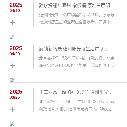
2025
独家揭秘！通州“家乐福”原址三层明起开放：上新电玩城、儿童乐园、亲子培训……
04/30
通州阳光新生活广场竖起了彩虹墙，原家乐
+
福通州店三层的区域已全部焕新，在这个五
一重装亮相！青小媒（北青社区传媒副中心
版：BQSQfuzhongxin）从阳光股份
（000608）旗下北京·通州阳光新生活广场
2025
解锁新场景 通州阳光新生活广场三层焕新亮相
获悉，商场三层正式焕新归来，引进影院、
04/29
KTV、电玩城、儿童乐园、亲子培训、健身
北京商报讯（记者 王维祎）4月29日，北京
+
悦己、地域特色美食等...
商报记者从阳光股份了解到，该公司旗下北
京·通州阳光新生活广场三层经历升级改造，
将于“五一”期间重新亮相。目前，升级楼层
中已入驻的品牌涵盖娱乐悦己、亲子游乐、
2025
丰富业态、增加社交场所 通州阳光新生活广场品牌焕新
特色餐饮等多元业态。据悉，“五一”期间，
03/25
北京·通州阳光新生活广场将举办“阳光开新
北京商报讯（记者 王维祎）3月25日，北京
+
嘉年华”，推出多重活动...
商报记者从北京·通州阳光新生活广场获悉，
该项目调整招商策略，进行品牌升级。此
前，家乐福超市撤店后的区域，二层引入盒