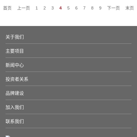
理胡毅、总部成本采购中心副总经理黄欢、
首页
上一页
1
2
3
4
5
6
7
8
9
下一页
末页
工程管理中心总监胡海格，以及北京公司同
事35人共同见证了本次庆典仪式。揭牌仪式
现场出席仪式的领导手握红...
关于我们
主要项目
新闻中心
投资者关系
品牌建设
加入我们
联系我们