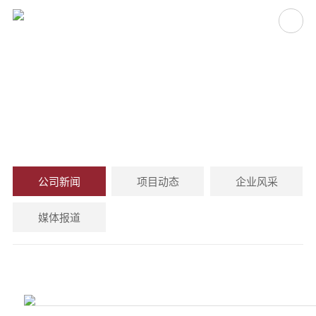
公司新闻
COMPANY NEWS
公司新闻
项目动态
企业风采
媒体报道