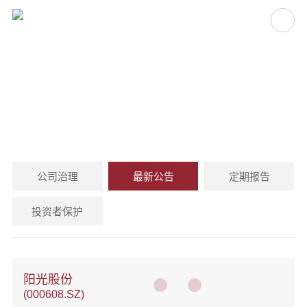
最新公告
LATEST ANNOUNCEMENT
公司治理
最新公告
定期报告
投资者保护
阳光股份
(000608.SZ)