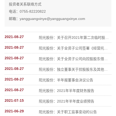
投资者关系联络方式
电话：0755-82220822
邮箱：yangguangxinye@yangguangxinye.com
2021-08-27
阳光股份：关于召开2021年第二次临时股东大会的通知
2021-08-27
阳光股份：关于全资子公司签署《经营托管协议》暨关联交易的公告
2021-08-27
阳光股份：关于全资子公司向控股股东借款展期暨关联交易的公告
2021-08-27
阳光股份：独立董事关于控股股东及其他关联方占用公司资金、公司对外担保情况的专项说明和独立意见
2021-08-27
阳光股份：半年报董事会决议公告
2021-08-27
阳光股份：2021年半年度财务报告
2021-07-15
阳光股份：2021年半年度业绩预告
2021-06-29
阳光股份：关于职工监事变动的公告