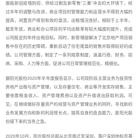
面临新冠疫情防控、供给过剩及新零售“三重”冲击的大环境下，经
过半年的调整与改进，商业项目的管理能力和运营水平得到大幅的
提高，闲置资产得到有效的盘活，出租情况良好。相较于上半年，
截至年底，商业和办公项目的平均出租率有较大幅度的提升，完成
公司既定的年终出租目标。同时，新管理层解决了北京地产项目销
售中存在的历史障碍，重新启动了住宅尾盘的销售并取得较好的成
绩。公司管理方面，制定了一系列规章制度，涵盖行政、财务、招
商、采购、人力等方面，促进公司日常管理规范化、精细化。
据阳光股份2020年半年度报告显示，公司现阶段主营业务为投资性
房地产出租与资产管理，以及存量住宅、商业等开发库存销售，主
要依靠租金收入、资产管理费用以及资产升值退出获取利润。可
见，在继续做好存量资产的经营与资产管理业务的同时，寻找新的
业务发展方向和新的利润增长点，提高自身的造血能力，是阳光股
份接下来的当务之急。
2020年10月，阳光股份总部从北京南迁至深圳，落户深圳地标京基