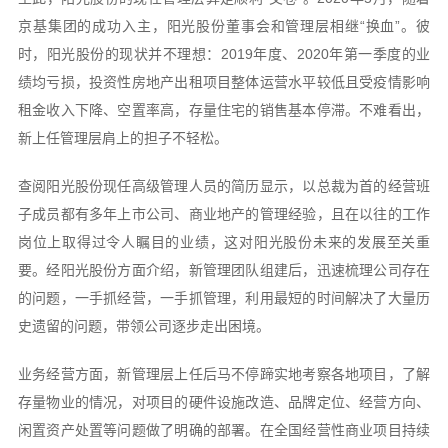
京基集团的成功入主，阳光股份董事会和管理层相继“换血”。彼
时，阳光股份的现状并不理想：2019年度、2020年第一季度的业
绩均亏损，投资性房地产出租项目整体运营水平较低且受疫情影响
租金收入下降、空置率高，存量住宅的销售基本停滞。不难看出，
新上任管理层肩上的担子不轻松。
查阅阳光股份现任高级管理人员的简历显示，以总裁为首的经营班
子成员都有多年上市公司、商业地产的管理经验，且在以往的工作
岗位上取得过令人瞩目的业绩，这对阳光股份未来的发展至关重
要。经阳光股份方面介绍，新管理团队组建后，迅速梳理公司存在
的问题，一手抓经营，一手抓管理，利用最短的时间解决了大量历
史遗留的问题，带领公司逐步走出困境。
业务经营方面，新管理层上任后马不停蹄实地考察各地项目，了解
存量物业的情况，对项目的硬件设施改造、品牌定位、经营方向、
闲置资产处置等问题做了明确的部署。在全国经营性商业项目持续