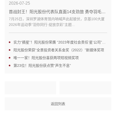
2026-07-25
首战封王！阳光股份代表队直面14支劲旅 勇夺羽毛球赛冠军
7月25日，深圳罗湖体育馆内呐喊声此起彼伏，京基100大厦
2026年运动季“羽你同行·绽放京彩”主题...
实力“摘星”！阳光股份荣膺 “2023年度社会责任‘星’公司”奖项
阳光股份荣获“全景投资者关系金奖（2022）”新媒体奖项
唯一一家！阳光股份喜获两项短视频奖项
第23位！阳光股份获点赞“声生不息”
返回列表