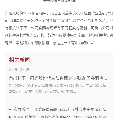
阳光股份自媒体矩阵
在阳光股份2022年春招中，来自国内重点高校的应届毕业生针对公
司品牌建设给予各种不同的评价：“企业官网是企业的对外名片，我
特意关注了下，公司官网每周都有不同程度的更新，可看出公司对
品牌建设的重视”“公司的自媒体矩阵搭建完整度高”“小视频拍得新颖
有趣，策划和文案都很新潮，感觉是一个有活力的团队”......
相关新闻
2026-07-25
首战封王！阳光股份代表队直面14支劲旅 勇夺羽毛球赛冠军
7月25日，深圳罗湖体育馆内呐喊声此起彼伏，京基100大厦
2026年运动季“羽你同行·绽放京彩”主题...
实力“摘星”！阳光股份荣膺 “2023年度社会责任‘星’公司”奖项
阳光股份荣获“全景投资者关系金奖（2022）”新媒体奖项