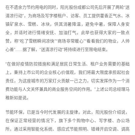
在不遗余力节约用电的同时，阳光股份成都公司先后开展了两轮“送
清凉行动”，为商场及写字楼租户、访客、员工提供藿香正气水、冰
镇矿泉水、雪糕、冰块，供其消暑降温，避免中暑，保障人身安
全，并适时进行情绪安抚、加油打气。此举也获得大家的一致点
赞，称“吃了雪糕瞬间凉快”“商场非常暖心”“看看我们的物业，人帅
心善”......据了解，“送清凉行动”将持续进行至限电结束。
“在做好疫情防控措施和满足居民日常生活、租户业务需要的基础
上，秉持上市公司的企业核心价值观，我们将最大限度承担起社会
责任，为这座城市的万家灯火贡献一己之力，切实发挥作为一个消
费功能与人文关怀兼具的商业服务空间的作用。”上述公司总经理马
稚新如是说。
节能环保，已是当今时代发展的主旋律。对此，阳光股份介绍说，
在保证正常经营的情况下，旗下多个购物中心、写字楼、办公场
所，通过采用智能化系统、感应式节能照明、错峰开启空调、调高