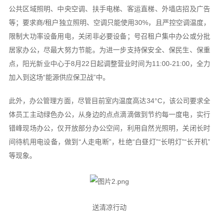
公共区域照明、中央空调、扶手电梯、客运直梯、外墙店招及广告
等；要求商/租户独立照明、空调只能使用30%，且严控空调温度，
限制大功率设备用电，关闭非必要设备；号召租户集中办公或分批
居家办公，尽最大努力节能。为进一步支持保安全、保民生、保重
点，阳光新业中心于8月22日起调整营业时间为11:00-21:00，全力
加入到这场“能源供应保卫战”中。
此外，办公管理方面，尽管目前室内温度高达34°C，该公司要求全
体员工主动绿色办公，从身边的点点滴滴做到节约每一度电，实行
错峰现场办公，仅开放部分办公空间，利用自然光照明，关闭长时
间待机用电设备，做到“人走电断”，杜绝“白昼灯”“长明灯”“长开机”
等现象。
送清凉行动