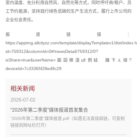
室内温度、充分利用自然风、自然光等方式，同时呼吁商/租户、员
工节约能源，坚持践行绿色低碳的生产生活方式，履行上市公司的
企业社会责任。
报道链接：
https://appimg.allcitysz.com/template/displayTemplatev1/dist/index.
id=759312&columnId=0#/newsDetail/759312/0?
isShare=true&userName=鏂囩帺澶ц€侀紶 鐖卞ぇ绫?
deviceId=7c33365f28ed9c29
相关新闻
2026-07-02
“2026年第二季度”媒体报道首发集合
“2026年第二季度”媒体报道.pdf（如遇无法直接超链，可复制
链接到网址栏打开）