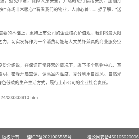
温，避免中暑，保障人身安全，并适时进行情绪安抚、加油打
商场非常暖心”“看看我们的物业，人帅心善”......据了解，“送
务需要的基础上，秉持上市公司的企业核心价值观，我们将最大限
之力，切实发挥作为一个消费功能与人文关怀兼具的商业服务空
股份介绍说，在保证正常经营的情况下，旗下多个购物中心、写
照明、错峰开启空调、调高室内温度、充分利用自然风、自然光
绿色低碳的生产生活方式，履行上市公司的企业社会责任。
0824/003333810.htm
 版权所有
桂ICP备2021006535号
桂公网安备450105020006