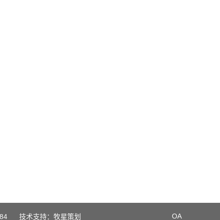
OA
84
技术支持：牧星策划