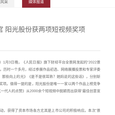
业风采
媒体报道
收官 阳光股份获两项短视频奖项
平）1月3日晚，《人民日报》旗下财经平台全景网发起的“2022景
落幕。历时一个多月，经过参展作品初选、网络展播投票和专家评委
，那些向上的光》《是不是很耳熟？她妈说的这些话》，分别斩
频”奖项。值得一提的是，阳光股份是唯一一家以两个作品上榜竞争
一代人的点赞》从2000余个短视频中脱颖而出获得“最佳创意宣
程”活动，获得了资本市场各方尤其是上市公司的积极响应。本次“景