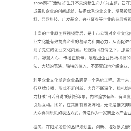
show前程”活动以“生升不息焕新生命力”为主题，
成果和企业的创新成就，弘扬优秀企业文化，增强投资
科、显盈科技、广发基金、兴业证券等企业的参展短
丰富的企业原创短视频背后，是上市公司对企业文化
业文化能有效提高企业的凝聚力和向心力，从而促进
现了先进的企业文化内涵。短视频《疫情之下，那些
间，凝聚人心、传播正能量，展现出企业昂扬拼搏的
法、大胆的表演、独特的植入，不落窠臼地介绍企业
利用企业文化塑造企业品牌是一个系统工程。近年来
行品牌传播，形式不断创新，内容不断深化，稳扎稳
力打破“自话自说”的刻板印象，内容追求有趣、有深
引起互动。比如，在其自有宣发阵地，无论是推文抑
大众喜闻乐见的表达方式，传递作为一家商业地产企
据悉，在阳光股份的品牌规划里，创新、增效是关键