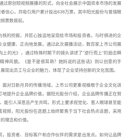
旨在通过原创短视频展播的形式，向全社会展示中国资本市场的发展
者信心，共吸引用户累计投出638万票，其中阳光股份与普瑞眼
视频票数居前。
内核的挖掘，并匠心独运地呈现给市场和投资者。与时俱进的企
企业健康、正向地发展。通过此次展播活动，数百家上市公司展
向上的光》，通过特殊时期下的镜头讲述了“逆行而上”的励志瞬
精神风貌。《是不是很耳熟？她妈说的这些话》则以创意的手
，展现出员工与企业的魅力，体现了企业坚持创新的文化氛围。
，面对日新月异的传播场域，上市公司更重视植根于企业文化进
打地提升企业品牌价值。据阳光股份介绍，企业品牌传播正在努
度、能引人深思且产生共鸣，形式上要求视觉化、惹人眼球甚至能
或视频，阳光股份在选题上始终聚焦于当下社会热点话题，采用
业的理念和价值。
词，投资者、目标客户和合作伙伴的需求是出发点。如何让品牌