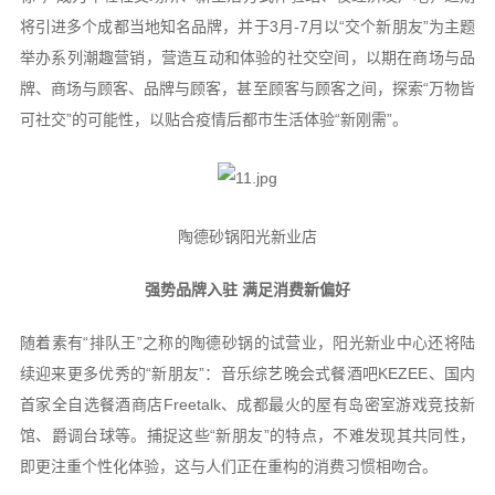
将引进多个成都当地知名品牌，并于3月-7月以“交个新朋友”为主题
举办系列潮趣营销，营造互动和体验的社交空间，以期在商场与品
牌、商场与顾客、品牌与顾客，甚至顾客与顾客之间，探索“万物皆
可社交”的可能性，以贴合疫情后都市生活体验“新刚需”。
陶德砂锅阳光新业店
强势品牌入驻 满足消费新偏好
随着素有“排队王”之称的陶德砂锅的试营业，阳光新业中心还将陆
续迎来更多优秀的“新朋友”：音乐综艺晚会式餐酒吧KEZEE、国内
首家全自选餐酒商店Freetalk、成都最火的屋有岛密室游戏竞技新
馆、爵调台球等。捕捉这些“新朋友”的特点，不难发现其共同性，
即更注重个性化体验，这与人们正在重构的消费习惯相吻合。