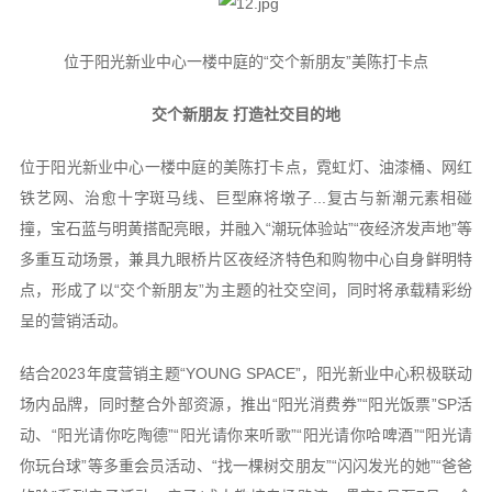
位于阳光新业中心一楼中庭的“交个新朋友”美陈打卡点
交个新朋友 打造社交目的地
位于阳光新业中心一楼中庭的美陈打卡点，霓虹灯、油漆桶、网红
铁艺网、治愈十字斑马线、巨型麻将墩子...复古与新潮元素相碰
撞，宝石蓝与明黄搭配亮眼，并融入“潮玩体验站”“夜经济发声地”等
多重互动场景，兼具九眼桥片区夜经济特色和购物中心自身鲜明特
点，形成了以“交个新朋友”为主题的社交空间，同时将承载精彩纷
呈的营销活动。
结合2023年度营销主题“YOUNG SPACE”，阳光新业中心积极联动
场内品牌，同时整合外部资源，推出“阳光消费券”“阳光饭票”SP活
动、“阳光请你吃陶德”“阳光请你来听歌”“阳光请你哈啤酒”“阳光请
你玩台球”等多重会员活动、“找一棵树交朋友”“闪闪发光的她”“爸爸