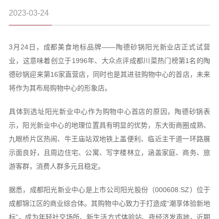
2023-03-24
3月24日，成都美食地标品牌——陶德砂锅阳光新业店正式试营
业，这意味着创立于1996年、大众点评成都川菜热门榜第1名的陶
德砂锅迎来第16家直营店，同时也是其进驻购物中心的首店，未来
将作为其布局购物中心的形象店。
具体到选址阳光新业中心作为购物中心首店的原因，陶德砂锅表
示，阳光新业中心的地理位置具有明显的优势，东大街商圈成熟、
九眼桥片区热闹、牛王庙站双地铁上盖便利、临近主干道一环路展
示面良好，且周边住宅、公寓、写字楼林立，涵盖家庭、商务、旅
游客群，消费人群多元且稳定。
据悉，成都阳光新业中心是上市公司阳光股份（000608.SZ）位于
成都锦江区的商业综合体。其购物中心致力于打造成“潮享体验新地
标”，成为年轻社交场所、新生活方式体验站、夜经济发声地，近期