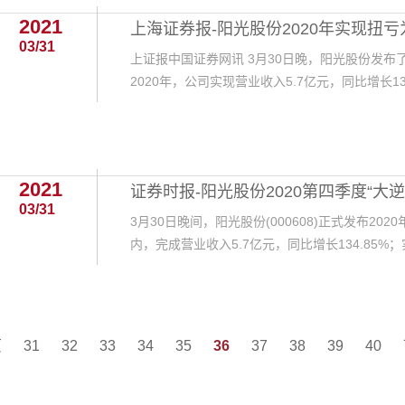
2021
03/31
上证报中国证券网讯 3月30日晚，阳光股份发布了
2020年，公司实现营业收入5.7亿元，同比增长13
市公司股东的净利润1.07亿元，实现扭亏为盈。在2
年前三季度连续亏损情况下，阳光股份这一份扭
出市场预期。年报显示，阳光股...
2021
03/31
3月30日晚间，阳光股份(000608)正式发布20
内，完成营业收入5.7亿元，同比增长134.85%；
元，扭亏为盈，2019年则是亏损8176万元。值得
全年及2020年前三季度，阳光股份还连续亏损
季度实现大逆转，这份...
页
31
32
33
34
35
36
37
38
39
40