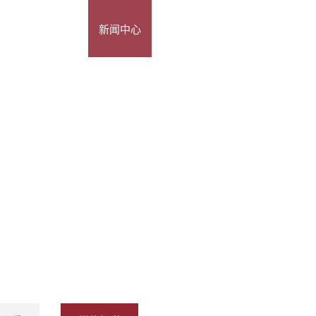
我们
主要项目
新闻中心
投资者关系
品牌建设
加