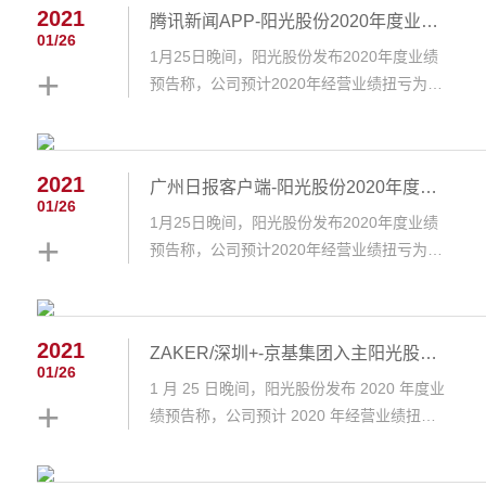
2021
腾讯新闻APP-阳光股份2020年度业绩预告扭亏为盈 现任管理层顺利“交卷”
01/26
1月25日晚间，阳光股份发布2020年度业绩
+
预告称，公司预计2020年经营业绩扭亏为
盈，实现归属于上市公司股东的净利润为
5000万元至7500万元，基本每股盈利0.07
元-0.1元。关于业绩变动的主要原因，阳光
2021
广州日报客户端-阳光股份2020年度业绩预告扭亏为盈 现任管理层顺利“交卷”
股份公告称，在报告期内，公司在保持物业
01/26
租赁收入基本稳定的基础上，销售北京地区
1月25日晚间，阳光股份发布2020年度业绩
+
房地产住宅尾盘...
预告称，公司预计2020年经营业绩扭亏为
盈，实现归属于上市公司股东的净利润为
5000万元至7500万元，基本每股盈利0.07
元-0.1元。关于业绩变动的主要原因，阳光
2021
ZAKER/深圳+-京基集团入主阳光股份半年 2020年度业绩预告扭亏为盈
股份公告称，在报告期内，公司在保持物业
01/26
租赁收入基本稳定的基础上，销售北京地区
1 月 25 日晚间，阳光股份发布 2020 年度业
+
房地产住宅尾盘...
绩预告称，公司预计 2020 年经营业绩扭亏
为盈，实现归属于上市公司股东的净利润为
5000 万元至 7500 万元，基本每股盈利